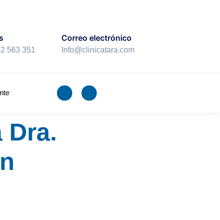
s
Correo electrónico
22 563 351
Info@clinicatara.com
nte
a Dra.
en