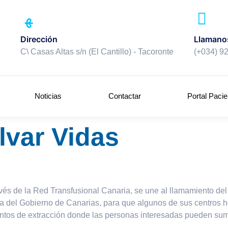
Llamano
Dirección
(+034) 9
C\ Casas Altas s/n (El Cantillo) - Tacoronte
Noticias
Contactar
Portal Pacie
lvar Vidas
ravés de la Red Transfusional Canaria, se une al llamamiento del
el Gobierno de Canarias, para que algunos de sus centros hos
untos de extracción donde las personas interesadas pueden sum