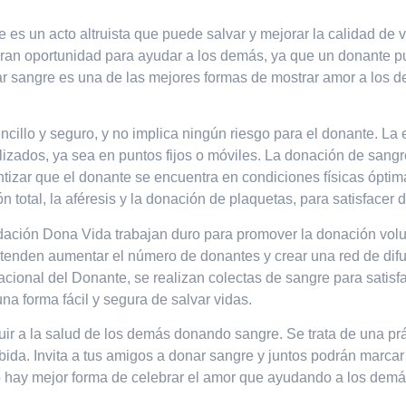
es un acto altruista que puede salvar y mejorar la calidad de 
gran oportunidad para ayudar a los demás, ya que un donante p
ar sangre es una de las mejores formas de mostrar amor a los d
cillo y seguro, y no implica ningún riesgo para el donante. La
alizados, ya sea en puntos fijos o móviles. La donación de san
tizar que el donante se encuentra en condiciones físicas óptim
 total, la aféresis y la donación de plaquetas, para satisfacer
ación Dona Vida trabajan duro para promover la donación volu
enden aumentar el número de donantes y crear una red de difu
cional del Donante, se realizan colectas de sangre para satisf
na forma fácil y segura de salvar vidas.
buir a la salud de los demás donando sangre. Se trata de una pr
da. Invita a tus amigos a donar sangre y juntos podrán marcar 
 hay mejor forma de celebrar el amor que ayudando a los demá