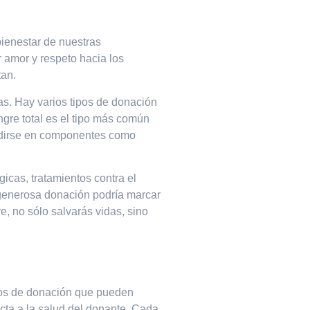
bienestar de nuestras
 amor y respeto hacia los
tan.
as. Hay varios tipos de donación
gre total es el tipo más común
vidirse en componentes como
icas, tratamientos contra el
 generosa donación podría marcar
e, no sólo salvarás vidas, sino
ipos de donación que pueden
cta a la salud del donante. Cada