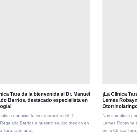
ínica Tara da la bienvenida al Dr. Manuel
¡La Clínica Tar
do Barrios, destacado especialista en
Lemes Robayna
ogía!
Otorrinolaring
place anunciar la incorporación del Dr.
Nos complace anun
Regalado Barrios a nuestro equipo médico en
Lemes Robayna a 
ca Tara. Con una...
en la Clínica Tara