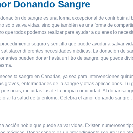
mor Donando Sangre
 donación de sangre es una forma excepcional de contribuir al 
 sólo salva vidas, sino que también es una forma de compartir
mo que todos podemos realizar para ayudar a quienes lo necesi
procedimiento seguro y sencillo que puede ayudar a salvar vid
 satisfacer diferentes necesidades médicas. La donación de san
donantes pueden donar hasta un litro de sangre, que puede di
lasma.
ecesita sangre en Canarias, ya sea para intervenciones quirúrg
das graves, enfermedades de la sangre y otras aplicaciones. Tu
e personas, incluidas las de tu propia comunidad. Al donar sangr
jorar la salud de tu entorno. Celebra el amor donando sangre!.
una acción noble que puede salvar vidas. Existen numerosos t
des médicas. Donar sangre es un procedimiento seguro y no afe