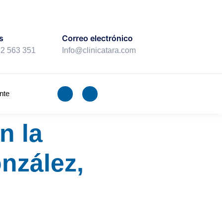
s
Correo electrónico
22 563 351
Info@clinicatara.com
nte
n la
nzález,